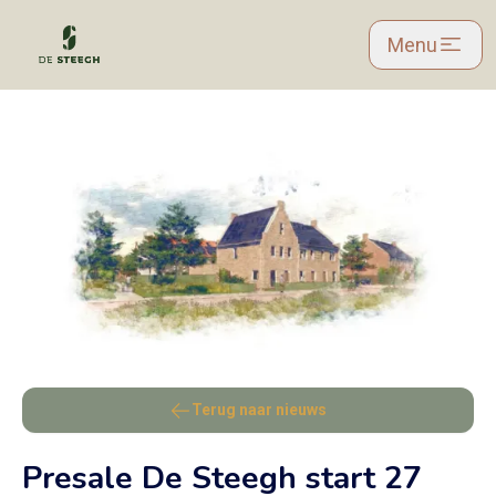
Skip
Menu
to
main
content
Terug naar nieuws
Presale De Steegh start 27